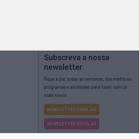
Subscreva a nossa
newsletter
Fique a par, todas as semanas, dos melhores
programas e atividades para fazer com os
mais novos
NEWSLETTER FAMÍLIAS
NEWSLETTER ESCOLAS