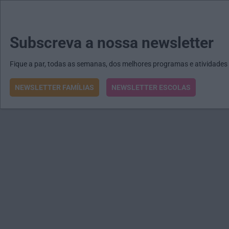
MENU
MAIL
JORNAIS
Revista E&O
Passe
arrow_drop_down
Subscreva a nossa newsletter
Fique a par, todas as semanas, dos melhores programas e atividades
NEWSLETTER FAMÍLIAS
NEWSLETTER ESCOLAS