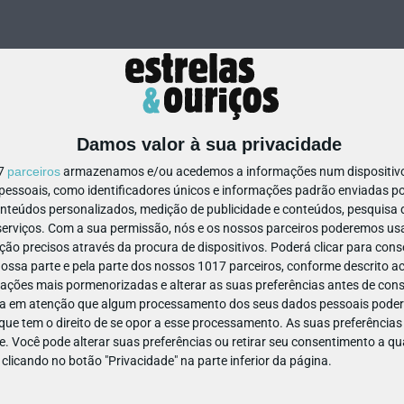
Damos valor à sua privacidade
17
parceiros
armazenamos e/ou acedemos a informações num dispositivo,
ssoais, como identificadores únicos e informações padrão enviadas po
49518201214440
onteúdos personalizados, medição de publicidade e conteúdos, pesquisa 
erviços.
Com a sua permissão, nós e os nossos parceiros poderemos usar
ão precisos através da procura de dispositivos. Poderá clicar para conse
ssa parte e pela parte dos nossos 1017 parceiros, conforme descrito ac
ações mais pormenorizadas e alterar as suas preferências antes de cons
a em atenção que algum processamento dos seus dados pessoais poderá
ue tem o direito de se opor a esse processamento. As suas preferências
e. Você pode alterar suas preferências ou retirar seu consentimento a 
e clicando no botão "Privacidade" na parte inferior da página.