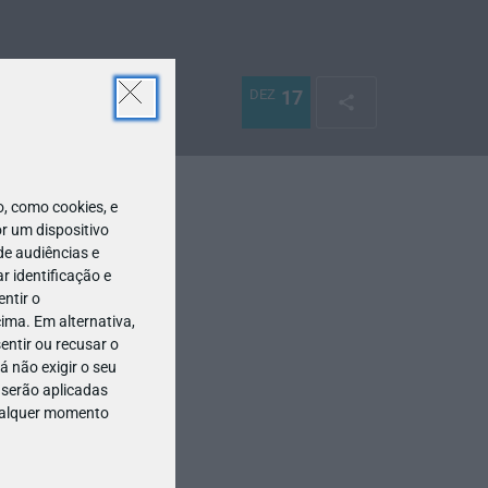
DEZ
17
 como cookies, e
r um dispositivo
de audiências e
 identificação e
ntir o
ima. Em alternativa,
entir ou recusar o
 não exigir o seu
 serão aplicadas
qualquer momento