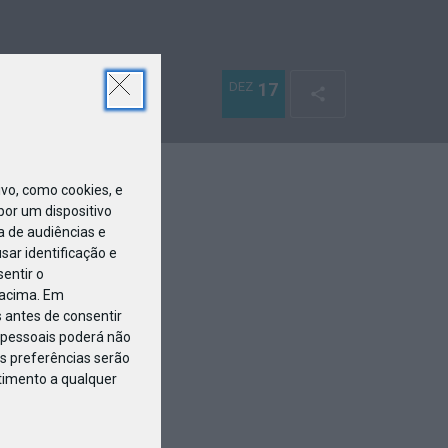
DEZ
17
o, como cookies, e
or um dispositivo
a de audiências e
ar identificação e
entir o
 acima. Em
 antes de consentir
pessoais poderá não
s preferências serão
ntimento a qualquer