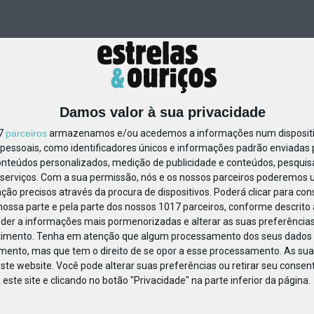
Damos valor à sua privacidade
17
parceiros
armazenamos e/ou acedemos a informações num dispositiv
essoais, como identificadores únicos e informações padrão enviadas p
49515402333292
onteúdos personalizados, medição de publicidade e conteúdos, pesquis
serviços.
Com a sua permissão, nós e os nossos parceiros poderemos us
ção precisos através da procura de dispositivos. Poderá clicar para cons
ossa parte e pela parte dos nossos 1017 parceiros, conforme descrito
eder a informações mais pormenorizadas e alterar as suas preferências
timento.
Tenha em atenção que algum processamento dos seus dados 
imento, mas que tem o direito de se opor a esse processamento. As sua
ste website. Você pode alterar suas preferências ou retirar seu conse
ste site e clicando no botão "Privacidade" na parte inferior da página.