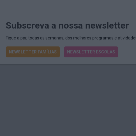
MENU
MAIL
JORNAIS
Revista E&O
Passe
arrow_drop_down
Subscreva a nossa newsletter
Fique a par, todas as semanas, dos melhores programas e atividad
NEWSLETTER FAMÍLIAS
NEWSLETTER ESCOLAS