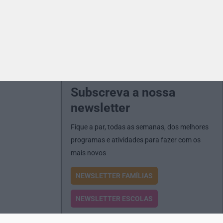
Subscreva a nossa
newsletter
Fique a par, todas as semanas, dos melhores
programas e atividades para fazer com os
mais novos
NEWSLETTER FAMÍLIAS
NEWSLETTER ESCOLAS