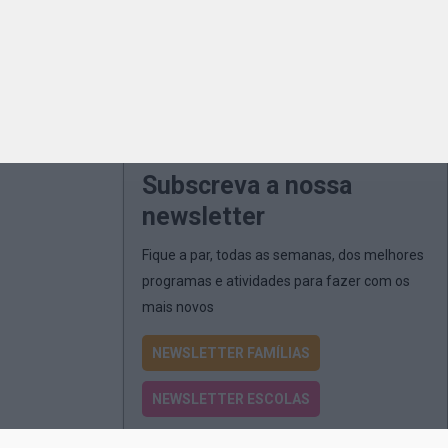
Subscreva a nossa
newsletter
Fique a par, todas as semanas, dos melhores
programas e atividades para fazer com os
mais novos
NEWSLETTER FAMÍLIAS
NEWSLETTER ESCOLAS