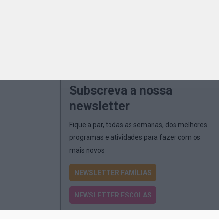
Subscreva a nossa
newsletter
Fique a par, todas as semanas, dos melhores
programas e atividades para fazer com os
mais novos
NEWSLETTER FAMÍLIAS
NEWSLETTER ESCOLAS