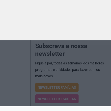
Subscreva a nossa
newsletter
Fique a par, todas as semanas, dos melhores
programas e atividades para fazer com os
mais novos
NEWSLETTER FAMÍLIAS
NEWSLETTER ESCOLAS