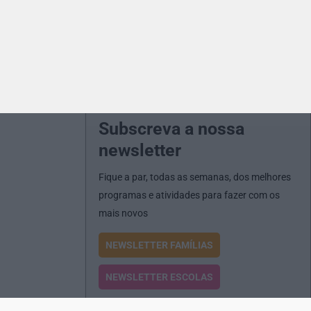
Subscreva a nossa
newsletter
Fique a par, todas as semanas, dos melhores
programas e atividades para fazer com os
mais novos
NEWSLETTER FAMÍLIAS
NEWSLETTER ESCOLAS