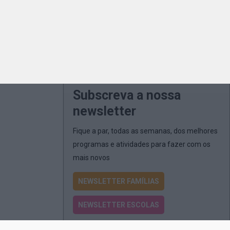
Subscreva a nossa
newsletter
Fique a par, todas as semanas, dos melhores
programas e atividades para fazer com os
mais novos
NEWSLETTER FAMÍLIAS
NEWSLETTER ESCOLAS