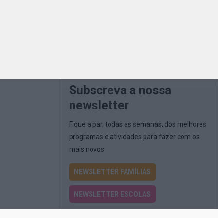
Subscreva a nossa
newsletter
Fique a par, todas as semanas, dos melhores
programas e atividades para fazer com os
mais novos
NEWSLETTER FAMÍLIAS
NEWSLETTER ESCOLAS