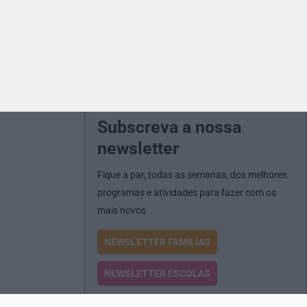
Subscreva a nossa
newsletter
Fique a par, todas as semanas, dos melhores
programas e atividades para fazer com os
mais novos
NEWSLETTER FAMÍLIAS
NEWSLETTER ESCOLAS