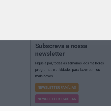
Subscreva a nossa
newsletter
Fique a par, todas as semanas, dos melhores
programas e atividades para fazer com os
mais novos
NEWSLETTER FAMÍLIAS
NEWSLETTER ESCOLAS