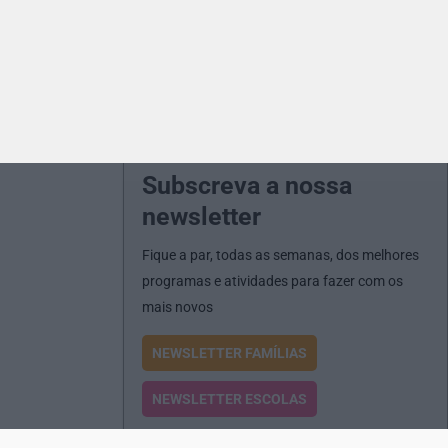
Subscreva a nossa
newsletter
Fique a par, todas as semanas, dos melhores
programas e atividades para fazer com os
mais novos
NEWSLETTER FAMÍLIAS
NEWSLETTER ESCOLAS