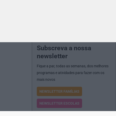
Subscreva a nossa
newsletter
Fique a par, todas as semanas, dos melhores
programas e atividades para fazer com os
mais novos
NEWSLETTER FAMÍLIAS
NEWSLETTER ESCOLAS