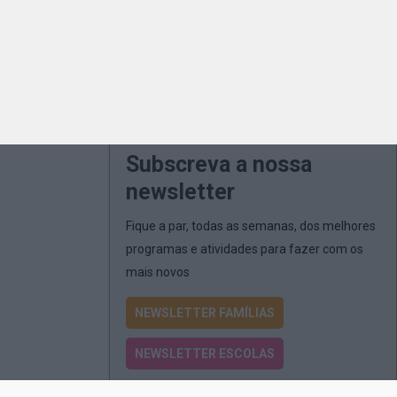
Subscreva a nossa
newsletter
Fique a par, todas as semanas, dos melhores
programas e atividades para fazer com os
mais novos
NEWSLETTER FAMÍLIAS
NEWSLETTER ESCOLAS