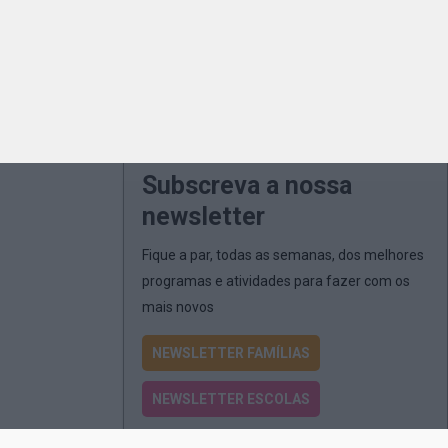
Subscreva a nossa
newsletter
Fique a par, todas as semanas, dos melhores
programas e atividades para fazer com os
mais novos
NEWSLETTER FAMÍLIAS
NEWSLETTER ESCOLAS