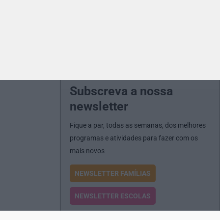
Subscreva a nossa
newsletter
Fique a par, todas as semanas, dos melhores
programas e atividades para fazer com os
mais novos
NEWSLETTER FAMÍLIAS
NEWSLETTER ESCOLAS