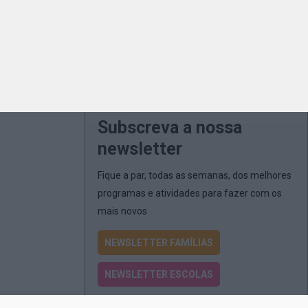
Subscreva a nossa
newsletter
Fique a par, todas as semanas, dos melhores
programas e atividades para fazer com os
mais novos
NEWSLETTER FAMÍLIAS
NEWSLETTER ESCOLAS