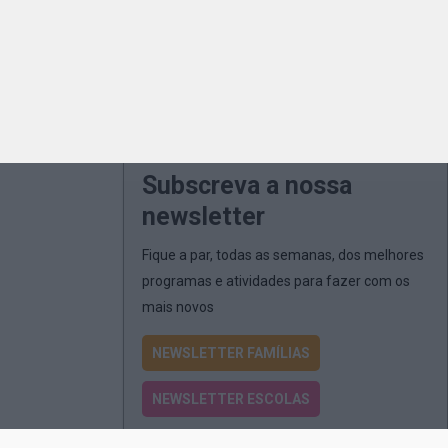
Subscreva a nossa
newsletter
Fique a par, todas as semanas, dos melhores
programas e atividades para fazer com os
mais novos
NEWSLETTER FAMÍLIAS
NEWSLETTER ESCOLAS