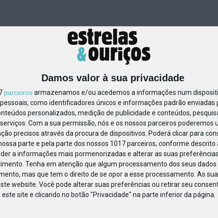
Damos valor à sua privacidade
17
parceiros
armazenamos e/ou acedemos a informações num dispositiv
essoais, como identificadores únicos e informações padrão enviadas p
48361968126332
onteúdos personalizados, medição de publicidade e conteúdos, pesquis
serviços.
Com a sua permissão, nós e os nossos parceiros poderemos us
ção precisos através da procura de dispositivos. Poderá clicar para cons
ossa parte e pela parte dos nossos 1017 parceiros, conforme descrito
eder a informações mais pormenorizadas e alterar as suas preferências
timento.
Tenha em atenção que algum processamento dos seus dados 
imento, mas que tem o direito de se opor a esse processamento. As sua
ste website. Você pode alterar suas preferências ou retirar seu conse
ste site e clicando no botão "Privacidade" na parte inferior da página.