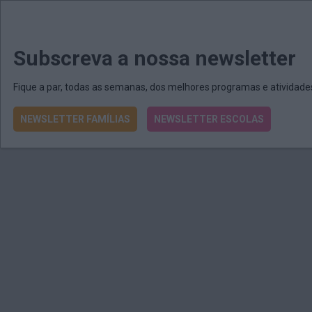
MENU
MAIL
JORNAIS
Revista E&O
Passe
arrow_drop_down
Subscreva a nossa newsletter
Fique a par, todas as semanas, dos melhores programas e atividad
NEWSLETTER FAMÍLIAS
NEWSLETTER ESCOLAS