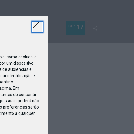
DEZ
17
o, como cookies, e
or um dispositivo
a de audiências e
ar identificação e
entir o
 acima. Em
 antes de consentir
pessoais poderá não
s preferências serão
ntimento a qualquer