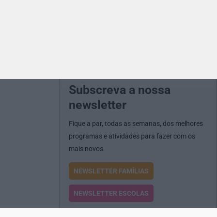
Subscreva a nossa
newsletter
Fique a par, todas as semanas, dos melhores
programas e atividades para fazer com os
mais novos
NEWSLETTER FAMÍLIAS
NEWSLETTER ESCOLAS