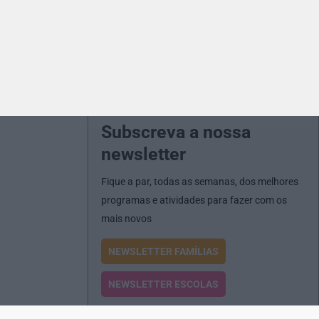
Subscreva a nossa
newsletter
Fique a par, todas as semanas, dos melhores
programas e atividades para fazer com os
mais novos
NEWSLETTER FAMÍLIAS
NEWSLETTER ESCOLAS