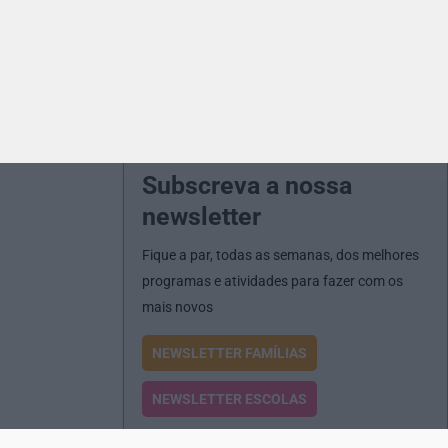
Subscreva a nossa
newsletter
Fique a par, todas as semanas, dos melhores
programas e atividades para fazer com os
mais novos
NEWSLETTER FAMÍLIAS
NEWSLETTER ESCOLAS