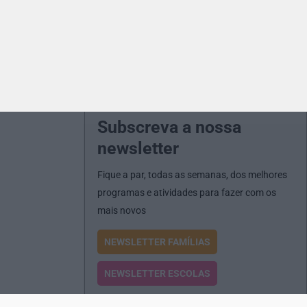
Subscreva a nossa
newsletter
Fique a par, todas as semanas, dos melhores
programas e atividades para fazer com os
mais novos
NEWSLETTER FAMÍLIAS
NEWSLETTER ESCOLAS