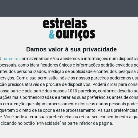
Damos valor à sua privacidade
19
parceiros
armazenamos e/ou acedemos a informações num dispositivo,
ssoais, como identificadores únicos e informações padrão enviadas po
479391706939981
onteúdos personalizados, medição de publicidade e conteúdos, pesquisa 
erviços.
Com a sua permissão, nós e os nossos parceiros poderemos usar
ão precisos através da procura de dispositivos. Poderá clicar para conse
ssa parte e pela parte dos nossos 1019 parceiros, conforme descrito ac
ações mais pormenorizadas e alterar as suas preferências antes de cons
a em atenção que algum processamento dos seus dados pessoais poderá
ue tem o direito de se opor a esse processamento. As suas preferências
e. Você pode alterar suas preferências ou retirar seu consentimento a 
e clicando no botão "Privacidade" na parte inferior da página.