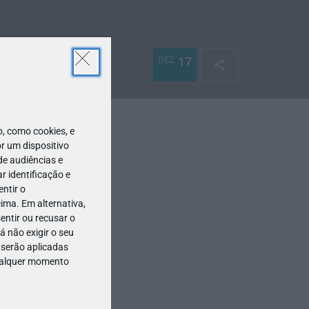
DEZ
17
 como cookies, e
r um dispositivo
de audiências e
 identificação e
ntir o
ima. Em alternativa,
entir ou recusar o
 não exigir o seu
 serão aplicadas
qualquer momento