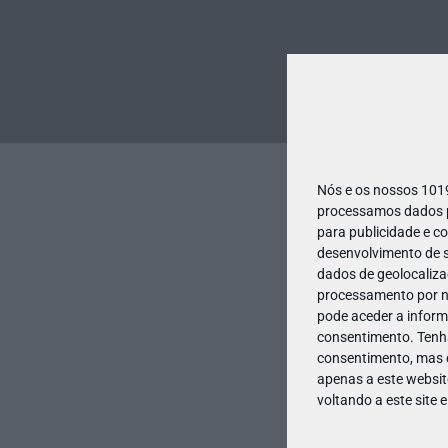
Nós e os nossos 10
processamos dados pe
para publicidade e c
desenvolvimento de s
dados de geolocalizaç
processamento por no
pode aceder a inform
consentimento.
Tenh
consentimento, mas q
apenas a este websit
voltando a este site 