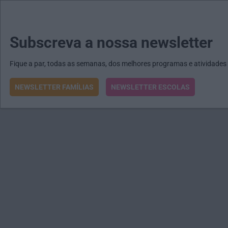
MENU
MAIL
JORNAIS
Revista E&O
Passe
arrow_drop_down
Subscreva a nossa newsletter
Fique a par, todas as semanas, dos melhores programas e atividades
NEWSLETTER FAMÍLIAS
NEWSLETTER ESCOLAS