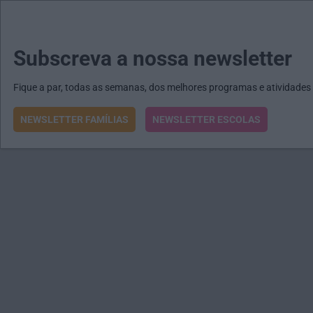
MENU
MAIL
JORNAIS
Revista E&O
Passe
arrow_drop_down
Subscreva a nossa newsletter
Fique a par, todas as semanas, dos melhores programas e atividades
NEWSLETTER FAMÍLIAS
NEWSLETTER ESCOLAS