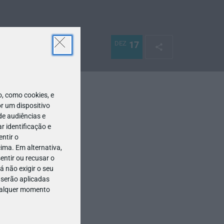
DEZ
17
 como cookies, e
r um dispositivo
de audiências e
 identificação e
ntir o
ima. Em alternativa,
entir ou recusar o
 não exigir o seu
 serão aplicadas
qualquer momento