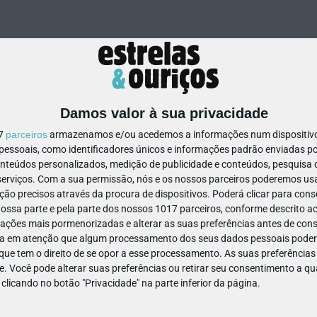
Damos valor à sua privacidade
17
parceiros
armazenamos e/ou acedemos a informações num dispositivo,
ssoais, como identificadores únicos e informações padrão enviadas po
479221859965266
onteúdos personalizados, medição de publicidade e conteúdos, pesquisa 
erviços.
Com a sua permissão, nós e os nossos parceiros poderemos usar
ão precisos através da procura de dispositivos. Poderá clicar para conse
ssa parte e pela parte dos nossos 1017 parceiros, conforme descrito ac
ações mais pormenorizadas e alterar as suas preferências antes de cons
a em atenção que algum processamento dos seus dados pessoais poderá
ue tem o direito de se opor a esse processamento. As suas preferências
e. Você pode alterar suas preferências ou retirar seu consentimento a 
e clicando no botão "Privacidade" na parte inferior da página.