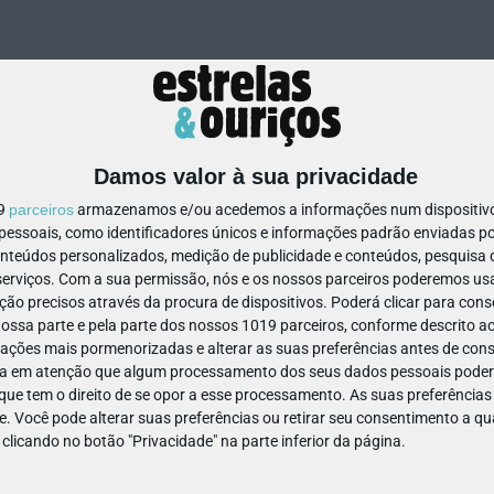
Damos valor à sua privacidade
19
parceiros
armazenamos e/ou acedemos a informações num dispositivo,
ssoais, como identificadores únicos e informações padrão enviadas po
479101512030455
onteúdos personalizados, medição de publicidade e conteúdos, pesquisa 
erviços.
Com a sua permissão, nós e os nossos parceiros poderemos usar
ão precisos através da procura de dispositivos. Poderá clicar para conse
ssa parte e pela parte dos nossos 1019 parceiros, conforme descrito ac
ações mais pormenorizadas e alterar as suas preferências antes de cons
a em atenção que algum processamento dos seus dados pessoais poderá
ue tem o direito de se opor a esse processamento. As suas preferências
e. Você pode alterar suas preferências ou retirar seu consentimento a 
e clicando no botão "Privacidade" na parte inferior da página.