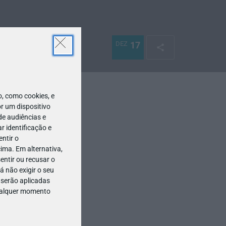
DEZ
17
 como cookies, e
r um dispositivo
de audiências e
 identificação e
ntir o
ima. Em alternativa,
entir ou recusar o
 não exigir o seu
 serão aplicadas
qualquer momento