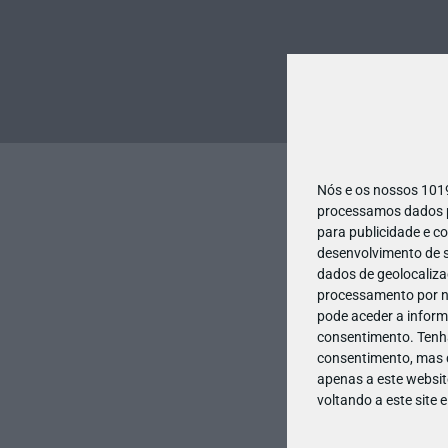
Nós e os nossos 10
processamos dados pe
para publicidade e c
desenvolvimento de s
dados de geolocalizaç
processamento por no
pode aceder a inform
consentimento.
Tenh
consentimento, mas q
apenas a este websit
voltando a este site 