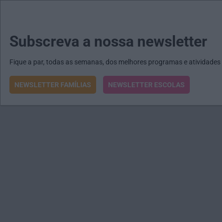
MENU
MAIL
JORNAIS
Revista E&O
Passe
arrow_drop_down
Subscreva a nossa newsletter
Fique a par, todas as semanas, dos melhores programas e atividades
NEWSLETTER FAMÍLIAS
NEWSLETTER ESCOLAS