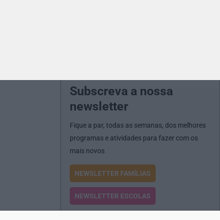
Subscreva a nossa
newsletter
Fique a par, todas as semanas, dos melhores
programas e atividades para fazer com os
mais novos
NEWSLETTER FAMÍLIAS
NEWSLETTER ESCOLAS