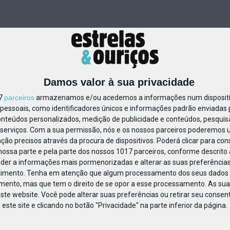
Damos valor à sua privacidade
17
parceiros
armazenamos e/ou acedemos a informações num dispositiv
essoais, como identificadores únicos e informações padrão enviadas p
47859
onteúdos personalizados, medição de publicidade e conteúdos, pesquis
serviços.
Com a sua permissão, nós e os nossos parceiros poderemos us
ção precisos através da procura de dispositivos. Poderá clicar para cons
ossa parte e pela parte dos nossos 1017 parceiros, conforme descrito
eder a informações mais pormenorizadas e alterar as suas preferências
timento.
Tenha em atenção que algum processamento dos seus dados 
imento, mas que tem o direito de se opor a esse processamento. As sua
ste website. Você pode alterar suas preferências ou retirar seu conse
ste site e clicando no botão "Privacidade" na parte inferior da página.