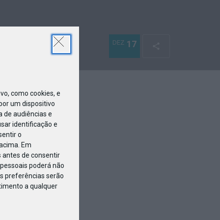
DEZ
17
o, como cookies, e
or um dispositivo
a de audiências e
ar identificação e
entir o
 acima. Em
 antes de consentir
pessoais poderá não
s preferências serão
ntimento a qualquer