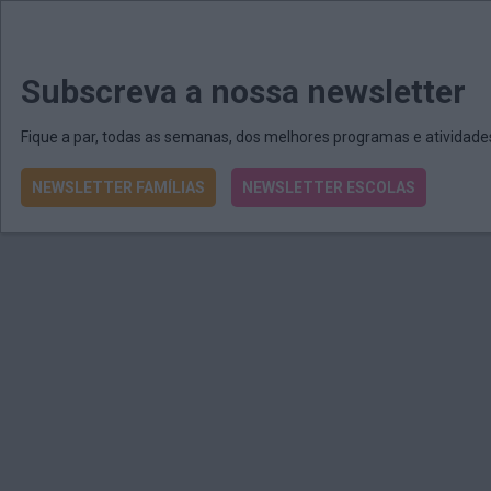
MENU
MAIL
JORNAIS
Revista E&O
Passe
arrow_drop_down
Subscreva a nossa newsletter
Fique a par, todas as semanas, dos melhores programas e atividad
NEWSLETTER FAMÍLIAS
NEWSLETTER ESCOLAS