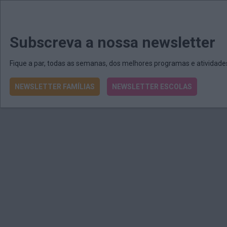
MENU
MAIL
JORNAIS
Revista E&O
Passe
arrow_drop_down
Subscreva a nossa newsletter
Fique a par, todas as semanas, dos melhores programas e atividad
NEWSLETTER FAMÍLIAS
NEWSLETTER ESCOLAS