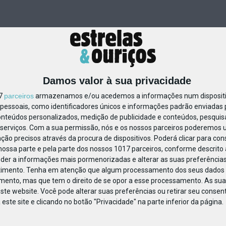
Damos valor à sua privacidade
17
parceiros
armazenamos e/ou acedemos a informações num dispositiv
essoais, como identificadores únicos e informações padrão enviadas p
475881641651229
onteúdos personalizados, medição de publicidade e conteúdos, pesquis
serviços.
Com a sua permissão, nós e os nossos parceiros poderemos us
ção precisos através da procura de dispositivos. Poderá clicar para cons
ossa parte e pela parte dos nossos 1017 parceiros, conforme descrito
eder a informações mais pormenorizadas e alterar as suas preferências
timento.
Tenha em atenção que algum processamento dos seus dados 
imento, mas que tem o direito de se opor a esse processamento. As sua
ste website. Você pode alterar suas preferências ou retirar seu conse
ste site e clicando no botão "Privacidade" na parte inferior da página.