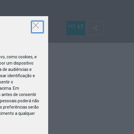
DEZ
17
o, como cookies, e
or um dispositivo
a de audiências e
ar identificação e
entir o
 acima. Em
 antes de consentir
pessoais poderá não
s preferências serão
ntimento a qualquer