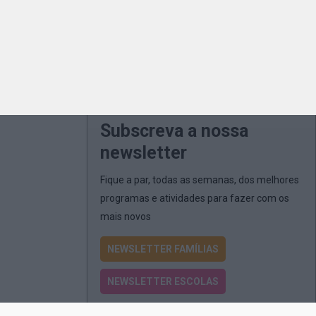
Subscreva a nossa
newsletter
Fique a par, todas as semanas, dos melhores
programas e atividades para fazer com os
mais novos
NEWSLETTER FAMÍLIAS
NEWSLETTER ESCOLAS