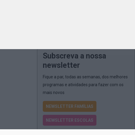
Subscreva a nossa
newsletter
Fique a par, todas as semanas, dos melhores
programas e atividades para fazer com os
mais novos
NEWSLETTER FAMÍLIAS
NEWSLETTER ESCOLAS