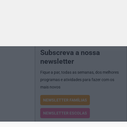
Subscreva a nossa
newsletter
Fique a par, todas as semanas, dos melhores
programas e atividades para fazer com os
mais novos
NEWSLETTER FAMÍLIAS
NEWSLETTER ESCOLAS