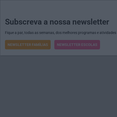
MENU
MAIL
JORNAIS
Revista E&O
Passe
arrow_drop_down
Subscreva a nossa newsletter
Fique a par, todas as semanas, dos melhores programas e atividades
NEWSLETTER FAMÍLIAS
NEWSLETTER ESCOLAS