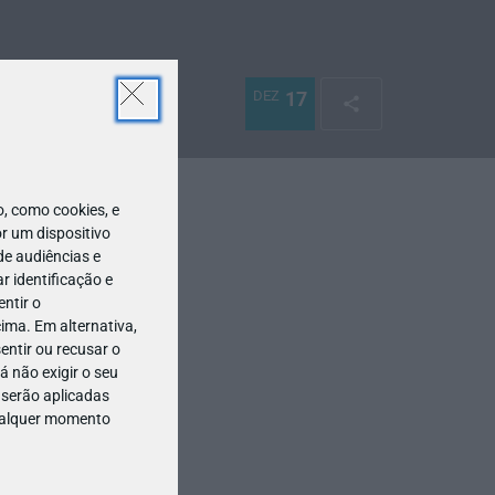
DEZ
17
 como cookies, e
r um dispositivo
de audiências e
 identificação e
ntir o
ima. Em alternativa,
entir ou recusar o
 não exigir o seu
 serão aplicadas
qualquer momento