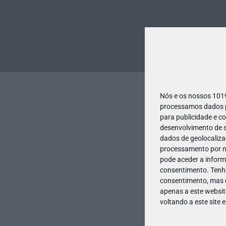
Nós e os nossos 10
processamos dados pe
para publicidade e c
desenvolvimento de s
dados de geolocalizaç
processamento por no
pode aceder a inform
consentimento.
Tenh
consentimento, mas q
apenas a este websit
voltando a este site 