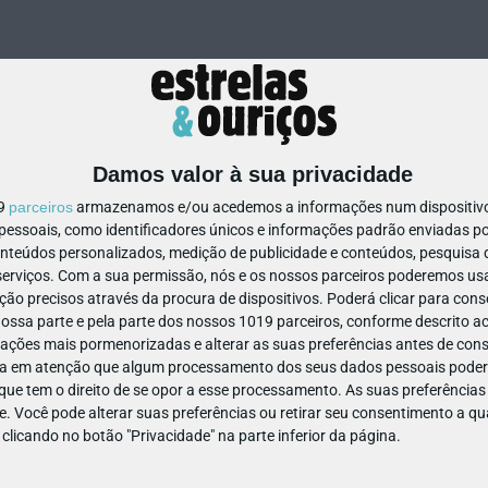
Damos valor à sua privacidade
19
parceiros
armazenamos e/ou acedemos a informações num dispositivo,
ssoais, como identificadores únicos e informações padrão enviadas po
474021459834597
onteúdos personalizados, medição de publicidade e conteúdos, pesquisa 
erviços.
Com a sua permissão, nós e os nossos parceiros poderemos usar
ão precisos através da procura de dispositivos. Poderá clicar para conse
ssa parte e pela parte dos nossos 1019 parceiros, conforme descrito ac
ações mais pormenorizadas e alterar as suas preferências antes de cons
a em atenção que algum processamento dos seus dados pessoais poderá
ue tem o direito de se opor a esse processamento. As suas preferências
e. Você pode alterar suas preferências ou retirar seu consentimento a 
e clicando no botão "Privacidade" na parte inferior da página.