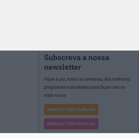
Subscreva a nossa
newsletter
Fique a par, todas as semanas, dos melhores
programas e atividades para fazer com os
mais novos
NEWSLETTER FAMÍLIAS
NEWSLETTER ESCOLAS