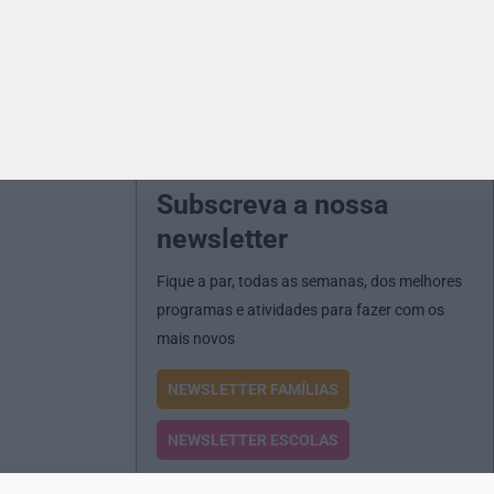
Subscreva a nossa
newsletter
Fique a par, todas as semanas, dos melhores
programas e atividades para fazer com os
mais novos
NEWSLETTER FAMÍLIAS
NEWSLETTER ESCOLAS