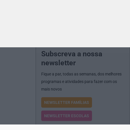
Subscreva a nossa
newsletter
Fique a par, todas as semanas, dos melhores
programas e atividades para fazer com os
mais novos
NEWSLETTER FAMÍLIAS
NEWSLETTER ESCOLAS