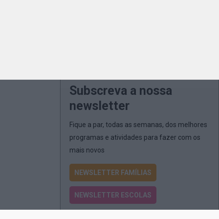
Subscreva a nossa
newsletter
Fique a par, todas as semanas, dos melhores
programas e atividades para fazer com os
mais novos
NEWSLETTER FAMÍLIAS
NEWSLETTER ESCOLAS