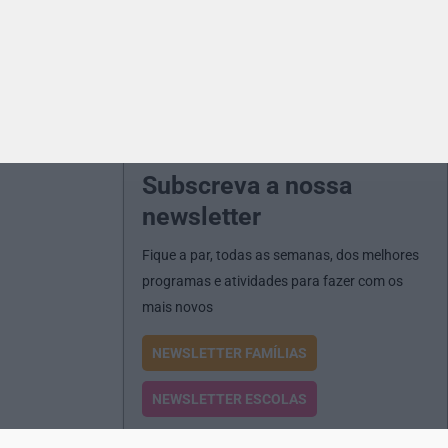
Subscreva a nossa
newsletter
Fique a par, todas as semanas, dos melhores
programas e atividades para fazer com os
mais novos
NEWSLETTER FAMÍLIAS
NEWSLETTER ESCOLAS