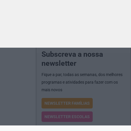
Subscreva a nossa
newsletter
Fique a par, todas as semanas, dos melhores
programas e atividades para fazer com os
mais novos
NEWSLETTER FAMÍLIAS
NEWSLETTER ESCOLAS