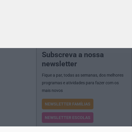
Subscreva a nossa
newsletter
Fique a par, todas as semanas, dos melhores
programas e atividades para fazer com os
mais novos
NEWSLETTER FAMÍLIAS
NEWSLETTER ESCOLAS