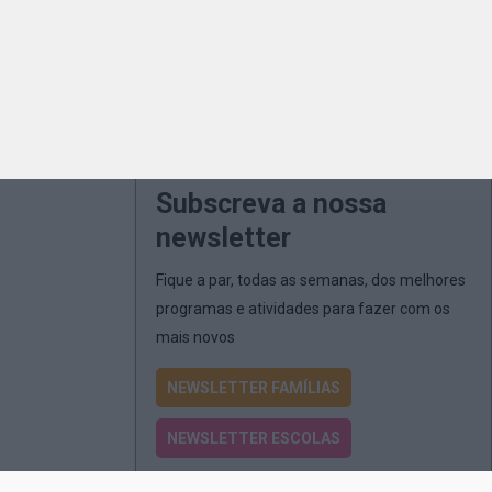
Subscreva a nossa
newsletter
Fique a par, todas as semanas, dos melhores
programas e atividades para fazer com os
mais novos
NEWSLETTER FAMÍLIAS
NEWSLETTER ESCOLAS