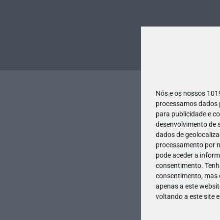
Nós e os nossos 10
processamos dados pe
para publicidade e c
desenvolvimento de s
dados de geolocalizaç
processamento por no
pode aceder a inform
consentimento.
Tenh
consentimento, mas q
apenas a este websit
voltando a este site 