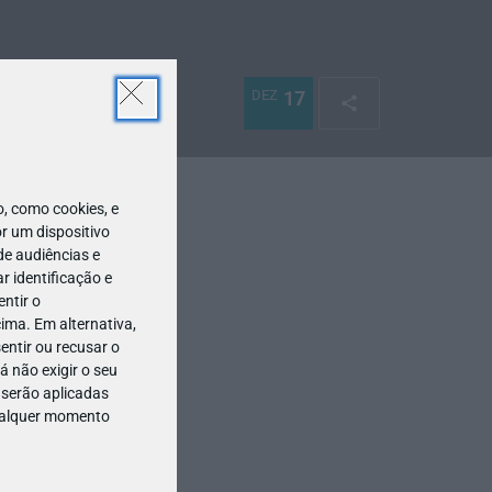
DEZ
17
 como cookies, e
r um dispositivo
de audiências e
 identificação e
ntir o
ima. Em alternativa,
entir ou recusar o
 não exigir o seu
 serão aplicadas
qualquer momento