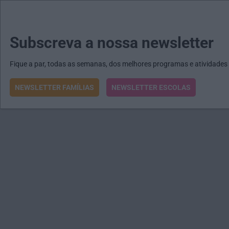
MENU
MAIL
JORNAIS
Revista E&O
Passe
arrow_drop_down
Subscreva a nossa newsletter
Fique a par, todas as semanas, dos melhores programas e atividades
NEWSLETTER FAMÍLIAS
NEWSLETTER ESCOLAS