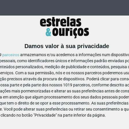
Damos valor à sua privacidade
19
parceiros
armazenamos e/ou acedemos a informações num dispositivo,
ssoais, como identificadores únicos e informações padrão enviadas po
467601973079491
onteúdos personalizados, medição de publicidade e conteúdos, pesquisa 
erviços.
Com a sua permissão, nós e os nossos parceiros poderemos usar
ão precisos através da procura de dispositivos. Poderá clicar para conse
ssa parte e pela parte dos nossos 1019 parceiros, conforme descrito ac
ações mais pormenorizadas e alterar as suas preferências antes de cons
a em atenção que algum processamento dos seus dados pessoais poderá
ue tem o direito de se opor a esse processamento. As suas preferências
e. Você pode alterar suas preferências ou retirar seu consentimento a 
e clicando no botão "Privacidade" na parte inferior da página.