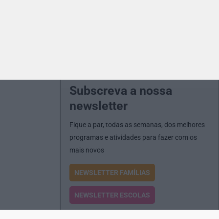
Subscreva a nossa
newsletter
Fique a par, todas as semanas, dos melhores
programas e atividades para fazer com os
mais novos
NEWSLETTER FAMÍLIAS
NEWSLETTER ESCOLAS