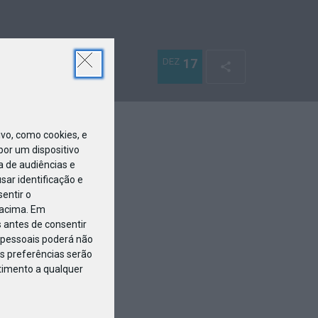
DEZ
17
o, como cookies, e
or um dispositivo
a de audiências e
ar identificação e
entir o
 acima. Em
 antes de consentir
pessoais poderá não
s preferências serão
ntimento a qualquer