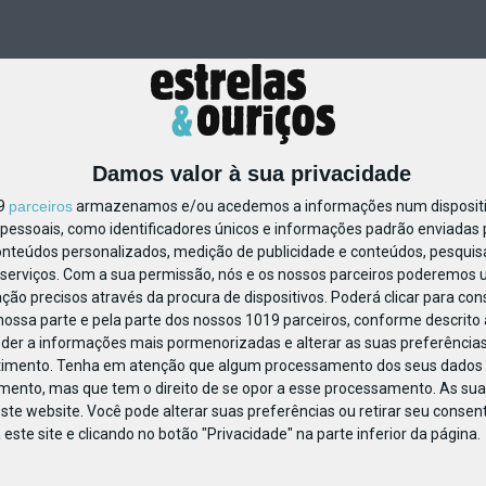
Damos valor à sua privacidade
19
parceiros
armazenamos e/ou acedemos a informações num dispositiv
essoais, como identificadores únicos e informações padrão enviadas p
465851987196634
onteúdos personalizados, medição de publicidade e conteúdos, pesquis
serviços.
Com a sua permissão, nós e os nossos parceiros poderemos us
ção precisos através da procura de dispositivos. Poderá clicar para cons
ossa parte e pela parte dos nossos 1019 parceiros, conforme descrito
eder a informações mais pormenorizadas e alterar as suas preferências
timento.
Tenha em atenção que algum processamento dos seus dados 
imento, mas que tem o direito de se opor a esse processamento. As sua
ste website. Você pode alterar suas preferências ou retirar seu conse
ste site e clicando no botão "Privacidade" na parte inferior da página.