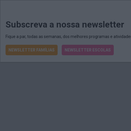
MENU
MAIL
JORNAIS
Revista E&O
Passe
arrow_drop_down
Subscreva a nossa newsletter
Fique a par, todas as semanas, dos melhores programas e atividad
NEWSLETTER FAMÍLIAS
NEWSLETTER ESCOLAS