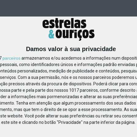
Damos valor à sua privacidade
17
parceiros
armazenamos e/ou acedemos a informações num dispositiv
essoais, como identificadores únicos e informações padrão enviadas p
46583867393930
onteúdos personalizados, medição de publicidade e conteúdos, pesquis
serviços.
Com a sua permissão, nós e os nossos parceiros poderemos us
ção precisos através da procura de dispositivos. Poderá clicar para cons
ossa parte e pela parte dos nossos 1017 parceiros, conforme descrito
eder a informações mais pormenorizadas e alterar as suas preferências
timento.
Tenha em atenção que algum processamento dos seus dados 
imento, mas que tem o direito de se opor a esse processamento. As sua
ste website. Você pode alterar suas preferências ou retirar seu conse
ste site e clicando no botão "Privacidade" na parte inferior da página.