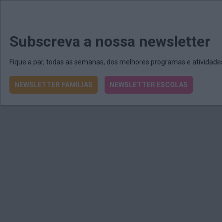
MENU
MAIL
JORNAIS
Revista E&O
Passe
arrow_drop_down
Subscreva a nossa newsletter
Fique a par, todas as semanas, dos melhores programas e atividad
NEWSLETTER FAMÍLIAS
NEWSLETTER ESCOLAS