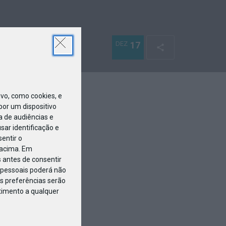
DEZ
17
o, como cookies, e
or um dispositivo
a de audiências e
ar identificação e
entir o
 acima. Em
 antes de consentir
pessoais poderá não
s preferências serão
ntimento a qualquer