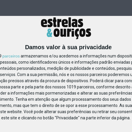
Damos valor à sua privacidade
19
parceiros
armazenamos e/ou acedemos a informações num dispositiv
essoais, como identificadores únicos e informações padrão enviadas p
46550128427804
onteúdos personalizados, medição de publicidade e conteúdos, pesquis
serviços.
Com a sua permissão, nós e os nossos parceiros poderemos us
ção precisos através da procura de dispositivos. Poderá clicar para cons
ossa parte e pela parte dos nossos 1019 parceiros, conforme descrito
eder a informações mais pormenorizadas e alterar as suas preferências
timento.
Tenha em atenção que algum processamento dos seus dados 
imento, mas que tem o direito de se opor a esse processamento. As sua
ste website. Você pode alterar suas preferências ou retirar seu conse
ste site e clicando no botão "Privacidade" na parte inferior da página.