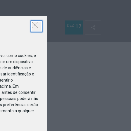
DEZ
17
o, como cookies, e
or um dispositivo
a de audiências e
ar identificação e
entir o
 acima. Em
 antes de consentir
pessoais poderá não
s preferências serão
ntimento a qualquer