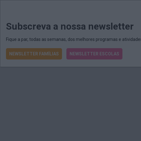
MENU
MAIL
JORNAIS
Revista E&O
Passe
arrow_drop_down
Subscreva a nossa newsletter
Fique a par, todas as semanas, dos melhores programas e atividad
NEWSLETTER FAMÍLIAS
NEWSLETTER ESCOLAS