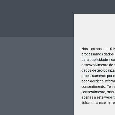
Nós e os nossos 10
processamos dados pe
para publicidade e c
desenvolvimento de s
dados de geolocalizaç
processamento por no
pode aceder a inform
consentimento.
Tenh
consentimento, mas q
apenas a este websit
voltando a este site 