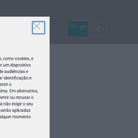
DEZ
17
 como cookies, e
r um dispositivo
de audiências e
 identificação e
ntir o
ima. Em alternativa,
entir ou recusar o
 não exigir o seu
 serão aplicadas
qualquer momento