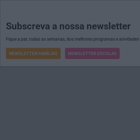
MENU
MAIL
JORNAIS
Revista E&O
Passe
arrow_drop_down
Subscreva a nossa newsletter
Fique a par, todas as semanas, dos melhores programas e atividades
NEWSLETTER FAMÍLIAS
NEWSLETTER ESCOLAS