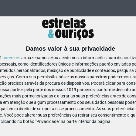
Damos valor à sua privacidade
19
parceiros
armazenamos e/ou acedemos a informações num dispositivo,
ssoais, como identificadores únicos e informações padrão enviadas po
464749270774
onteúdos personalizados, medição de publicidade e conteúdos, pesquisa 
erviços.
Com a sua permissão, nós e os nossos parceiros poderemos usar
ão precisos através da procura de dispositivos. Poderá clicar para conse
ssa parte e pela parte dos nossos 1019 parceiros, conforme descrito ac
ações mais pormenorizadas e alterar as suas preferências antes de cons
a em atenção que algum processamento dos seus dados pessoais poderá
ue tem o direito de se opor a esse processamento. As suas preferências
e. Você pode alterar suas preferências ou retirar seu consentimento a 
e clicando no botão "Privacidade" na parte inferior da página.