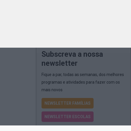
Subscreva a nossa
newsletter
Fique a par, todas as semanas, dos melhores
programas e atividades para fazer com os
mais novos
NEWSLETTER FAMÍLIAS
NEWSLETTER ESCOLAS