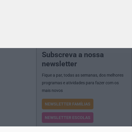
Subscreva a nossa
newsletter
Fique a par, todas as semanas, dos melhores
programas e atividades para fazer com os
mais novos
NEWSLETTER FAMÍLIAS
NEWSLETTER ESCOLAS